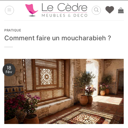
Passer
au
contenu
PRATIQUE
Comment faire un moucharabieh ?
18
Fév