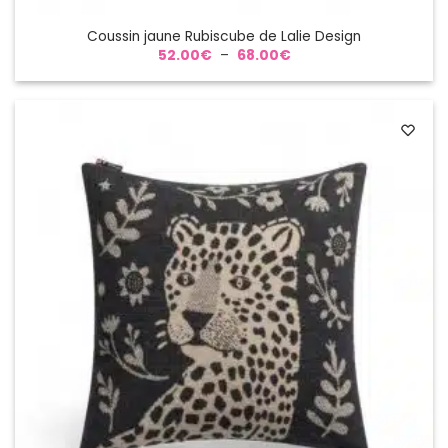
Coussin jaune Rubiscube de Lalie Design
Plage
52.00
€
–
68.00
€
de
prix :
52.00€
à
68.00€