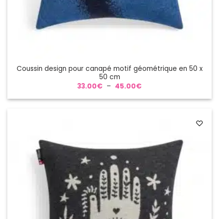
Coussin design pour canapé motif géométrique en 50 x
50 cm
Plage
33.00
€
–
45.00
€
de
prix :
33.00€
à
45.00€