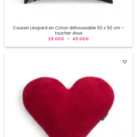
Coussin Léopard en Coton déhoussable 50 x 50 cm –
toucher doux
Plage
29.00
€
–
49.00
€
de
prix :
29.00€
à
49.00€