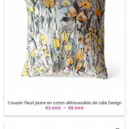
Coussin fleuri jaune en coton déhoussable de Lalie Design
Plage
52.00
€
–
68.00
€
de
prix :
52.00€
à
68.00€