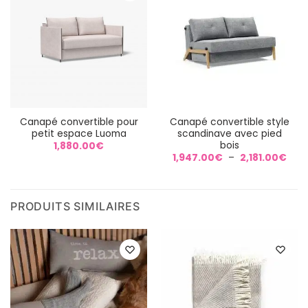
Canapé convertible pour
Canapé convertible style
petit espace Luoma
scandinave avec pied
bois
1,880.00
€
Plag
1,947.00
€
–
2,181.00
€
de
prix :
1,94
à
2,18
PRODUITS SIMILAIRES