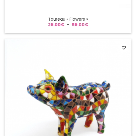
Taureau « Flowers »
Plage
26.00
€
–
59.00
€
de
prix :
26.00€
à
59.00€