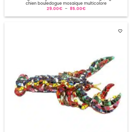
chien bouledogue mosaïque multicolore
Plage
29.00
€
–
85.00
€
de
prix :
29.00€
à
85.00€