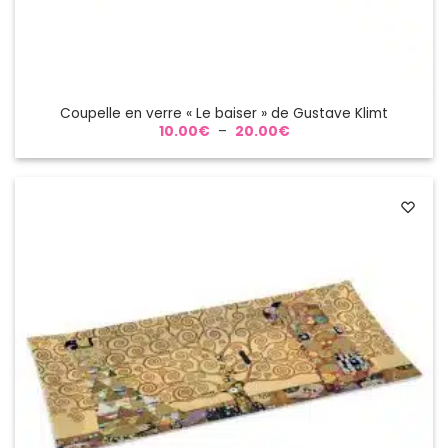
Coupelle en verre « Le baiser » de Gustave Klimt
Plage
10.00
€
–
20.00
€
de
prix :
10.00€
à
20.00€