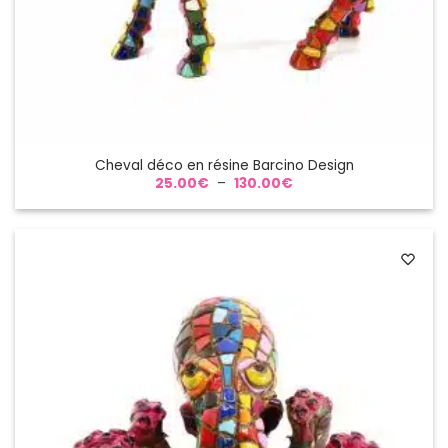
Cheval déco en résine Barcino Design
Plage
25.00
€
–
130.00
€
de
prix :
25.00€
à
130.00€