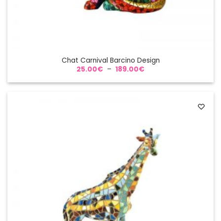
Chat Carnival Barcino Design
Plage
25.00
€
–
189.00
€
de
prix :
25.00€
à
189.00€