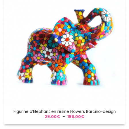
Figurine d’Eléphant en résine Flowers Barcino-design
Plage
29.00
€
–
186.00
€
de
prix :
29.00€