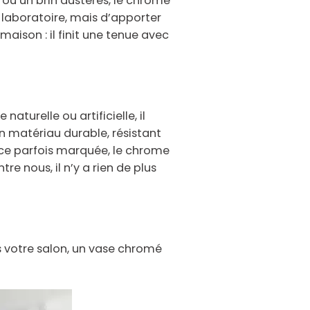
s ou un brin austères, le chrome
n laboratoire, mais d’apporter
aison : il finit une tenue avec
 naturelle ou artificielle, il
n matériau durable, résistant
nce parfois marquée, le chrome
tre nous, il n’y a rien de plus
 votre salon, un vase chromé