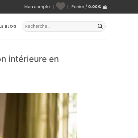
Mon compte
Panier /
0.00
€
Recherche
LE BLOG
pour :
n intérieure en