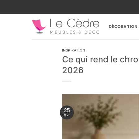
Passer
au
contenu
DÉCORATION
INSPIRATION
Ce qui rend le chro
2026
25
Avr