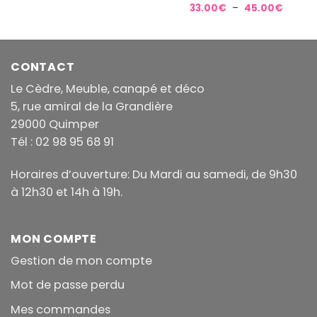
Plage
33.00
€
–
45.00
€
de
prix :
33.00€
à
45.00
CONTACT
Le Cèdre, Meuble, canapé et déco
5, rue amiral de la Grandière
29000 Quimper
Tél : 02 98 95 68 91
Horaires d’ouverture: Du Mardi au samedi, de 9h30
à 12h30 et 14h à 19h.
MON COMPTE
Gestion de mon compte
Mot de passe perdu
Mes commandes