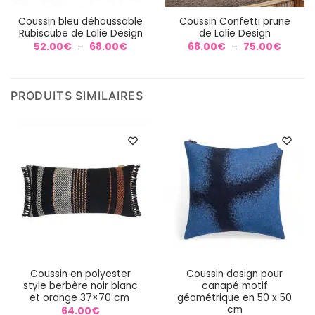
Coussin bleu déhoussable
Coussin Confetti prune
Rubiscube de Lalie Design
de Lalie Design
Plage
Plage
52.00
€
–
68.00
€
68.00
€
–
75.00
€
de
de
prix :
prix :
52.00€
68.00
à
à
68.00€
75.00€
PRODUITS SIMILAIRES
Coussin en polyester
Coussin design pour
style berbère noir blanc
canapé motif
et orange 37×70 cm
géométrique en 50 x 50
cm
64.00
€