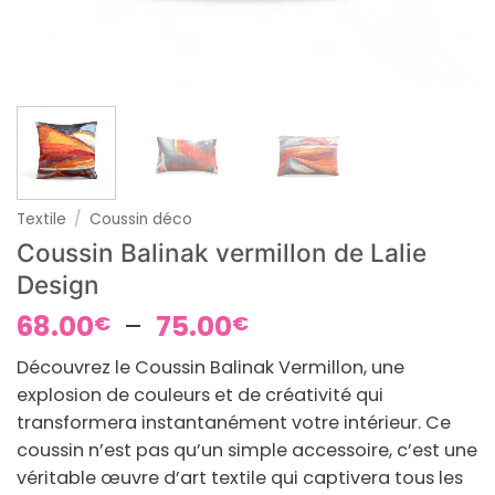
Textile
/
Coussin déco
Coussin Balinak vermillon de Lalie
Design
Plage
68.00
–
75.00
€
€
de
Découvrez le Coussin Balinak Vermillon, une
prix :
explosion de couleurs et de créativité qui
68.00€
transformera instantanément votre intérieur. Ce
à
coussin n’est pas qu’un simple accessoire, c’est une
75.00€
véritable œuvre d’art textile qui captivera tous les