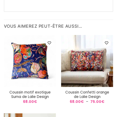
VOUS AIMEREZ PEUT-ÊTRE AUSSI…
Coussin motif exotique
Coussin Confetti orange
Suma de Lalie Design
de Lalie Design
Plage
68.00
€
68.00
€
–
75.00
€
de
prix :
68.00
à