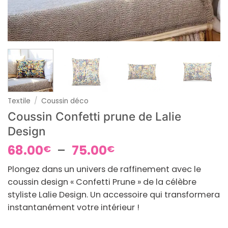
Textile
/
Coussin déco
Coussin Confetti prune de Lalie
Design
Plage
68.00
–
75.00
€
€
de
Plongez dans un univers de raffinement avec le
prix :
coussin design « Confetti Prune » de la célèbre
68.00€
styliste Lalie Design. Un accessoire qui transformera
à
instantanément votre intérieur !
75.00€