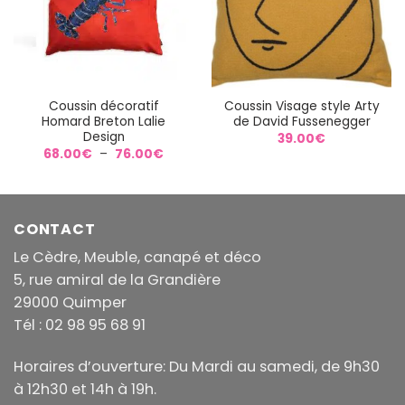
Coussin décoratif
Coussin Visage style Arty
Homard Breton Lalie
de David Fussenegger
Design
39.00
€
Plage
68.00
€
–
76.00
€
de
prix :
68.00€
à
76.00€
CONTACT
Le Cèdre, Meuble, canapé et déco
5, rue amiral de la Grandière
29000 Quimper
Tél : 02 98 95 68 91
Horaires d’ouverture: Du Mardi au samedi, de 9h30
à 12h30 et 14h à 19h.