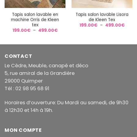
Tapis salon lavable en
Tapis salon lavable Lisora
machine Orris de Kleen
de Kleen Tex
tex
Plage
199.00
€
–
499.00
€
de
Plage
199.00
€
–
499.00
€
prix :
de
199.0
prix :
à
199.00€
499.
à
499.00€
CONTACT
Le Cèdre, Meuble, canapé et déco
5, rue amiral de la Grandière
29000 Quimper
Tél : 02 98 95 68 91
Horaires d’ouverture: Du Mardi au samedi, de 9h30
à 12h30 et 14h à 19h.
MON COMPTE