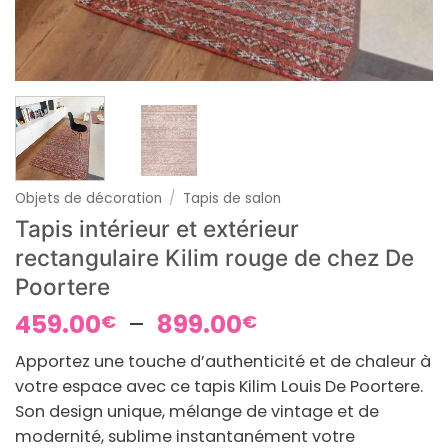
Objets de décoration
/
Tapis de salon
Tapis intérieur et extérieur
rectangulaire Kilim rouge de chez De
Poortere
Plage
459.00
–
899.00
€
€
de
Apportez une touche d’authenticité et de chaleur à
prix :
votre espace avec ce tapis Kilim Louis De Poortere.
459.00€
Son design unique, mélange de vintage et de
à
modernité, sublime instantanément votre
899.00€