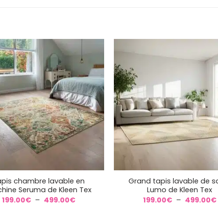
+
pis chambre lavable en
Grand tapis lavable de s
hine Seruma de Kleen Tex
Lumo de Kleen Tex
Plage
199.00
€
–
499.00
€
199.00
€
–
499.00
€
de
prix :