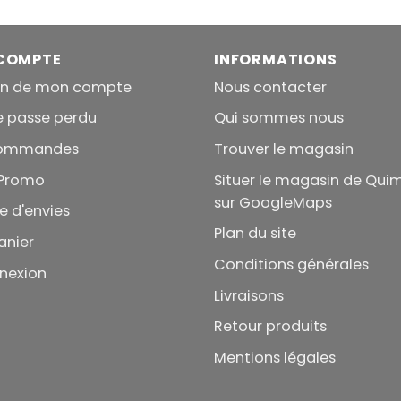
199.00€
à
499.00€
COMPTE
INFORMATIONS
on de mon compte
Nous contacter
e passe perdu
Qui sommes nous
commandes
Trouver le magasin
Promo
Situer le magasin de Qui
sur GoogleMaps
te d'envies
Plan du site
anier
Conditions générales
nexion
Livraisons
Retour produits
Mentions légales