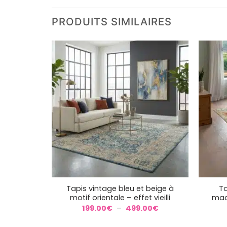
PRODUITS SIMILAIRES
+
+
Tapis vintage bleu et beige à
Ta
motif orientale – effet vieilli
mac
Plage
199.00
€
–
499.00
€
de
prix :