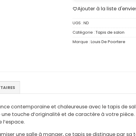
Ajouter à la liste d'envie
UGS :
ND
Catégorie :
Tapis de salon
Marque :
Louis De Poortere
TAIRES
nce contemporaine et chaleureuse avec le tapis de salon 
e une touche d’
originalité et de caractère
à votre pièce.
e l’espace.
amiser une salle à manger, ce tapis se distingue par sa
t