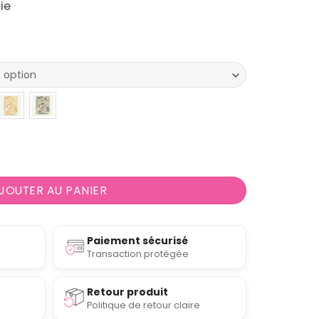
ie
alon et chambre "Zen garden" par De Poortere
JOUTER AU PANIER
Paiement sécurisé
Transaction protégée
Retour produit
Politique de retour claire