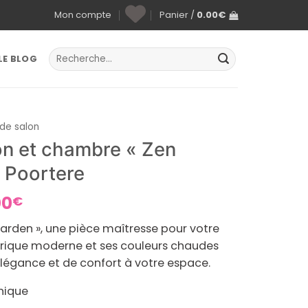
Mon compte
Panier /
0.00
€
Recherche
LE BLOG
pour :
 de salon
lon et chambre « Zen
 Poortere
Plage
00
€
de
Garden », une pièce maîtresse pour votre
prix :
rique moderne et ses couleurs chaudes
459.00€
légance et de confort à votre espace.
à
899.00€
nique