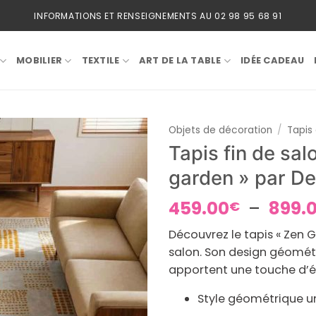
INFORMATIONS ET RENSEIGNEMENTS AU 02 98 95 68 91
MOBILIER
TEXTILE
ART DE LA TABLE
IDÉE CADEAU
Objets de décoration
/
Tapis
Tapis fin de sa
garden » par De
459.00
–
899.
€
Découvrez le tapis « Zen 
salon. Son design géomét
apportent une touche d’é
Style géométrique u