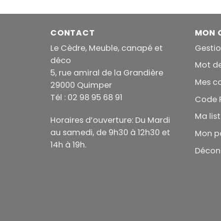
199.00€
à
499.00€
CONTACT
MON 
Le Cèdre, Meuble, canapé et
Gesti
déco
Mot d
5, rue amiral de la Grandière
Mes 
29000 Quimper
Tél : 02 98 95 68 91
Code 
Ma lis
Horaires d’ouverture: Du Mardi
au samedi, de 9h30 à 12h30 et
Mon p
14h à 19h.
Décon