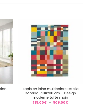
+
alon
Tapis en laine multicolore Estella
Domino 140×200 cm – Design
moderne tufté main
Plage
de
Plage
719.00
€
–
909.00
€
prix :
de