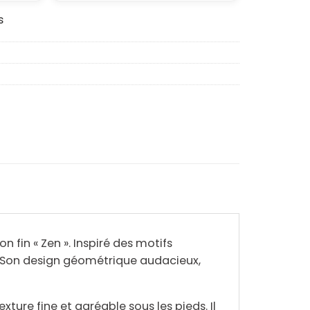
s
fin « Zen ». Inspiré des motifs
 Son
design géométrique audacieux
,
exture fine et agréable
sous les pieds. Il