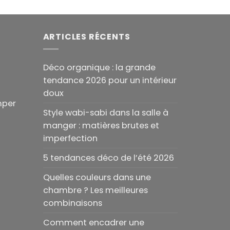
199.00€
prix :
à
719.00€
499.00€
à
909.00€
ARTICLES RÉCENTS
Déco organique : la grande
tendance 2026 pour un intérieur
doux
mper
Style wabi-sabi dans la salle à
manger : matières brutes et
imperfection
5 tendances déco de l’été 2026
Quelles couleurs dans une
chambre ? Les meilleures
combinaisons
Comment encadrer une