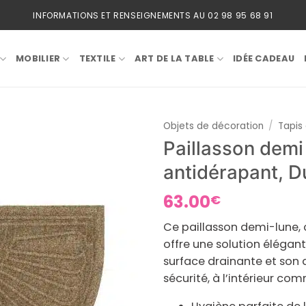
INFORMATIONS ET RENSEIGNEMENTS AU 02 98 95 68 91
MOBILIER
TEXTILE
ART DE LA TABLE
IDÉE CADEAU
Objets de décoration
/
Tapis
Paillasson demi
antidérapant, D
63.00
€
Ce paillasson
demi-lune
,
offre une solution élégan
surface drainante et son 
sécurité, à l’intérieur com