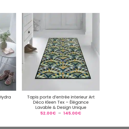
4.00€
+
 Hydra
Tapis porte d’entrée interieur Art
Déco Kleen Tex – Élégance
Lavable & Design Unique
lage
e
Plage
52.00
€
–
145.00
€
rix :
de
2.00€
prix :
à
52.00€
93.00€