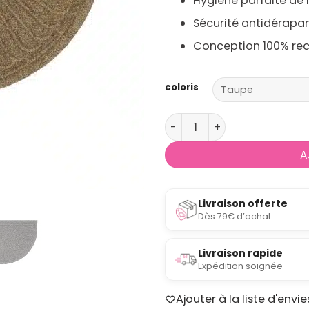
Hygiène parfaite de l
Sécurité antidérapan
Conception 100% rec
coloris
quantité de Paillasson dem
A
Livraison offerte
Dès 79€ d’achat
Livraison rapide
Expédition soignée
Ajouter à la liste d'envie