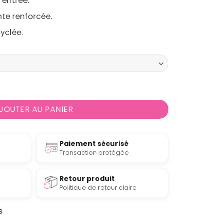
’entrée.
te renforcée.
yclée.
i lune 100% recyclé, antidérapant, Dune Wash 'n Dry
JOUTER AU PANIER
Paiement sécurisé
Transaction protégée
Retour produit
Politique de retour claire
s