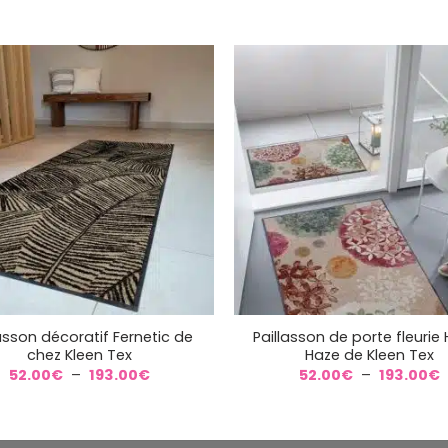
74.00€
7
+
lasson décoratif Fernetic de
Paillasson de porte fleurie
chez Kleen Tex
Haze de Kleen Tex
Plage
P
52.00
€
–
193.00
€
52.00
€
–
193.00
€
de
d
prix :
p
52.00€
5
à
193.00€
1