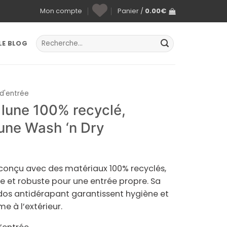
Mon compte
Panier /
0.00
€
Recherche
LE BLOG
pour :
 d'entrée
 lune 100% recyclé,
une Wash ‘n Dry
 conçu avec des matériaux 100% recyclés,
te et robuste pour une entrée propre. Sa
dos antidérapant garantissent hygiène et
me à l’extérieur.