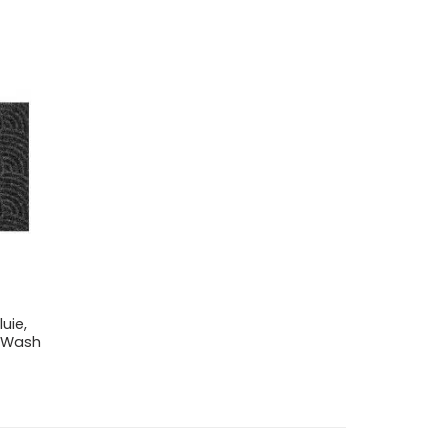
luie,
r Wash
lage
e
ix :
9.00€