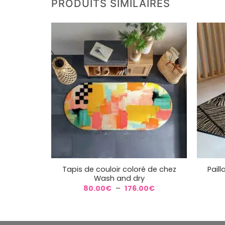
PRODUITS SIMILAIRES
+
+
Tapis de couloir coloré de chez
Pail
Wash and dry
Plage
80.00
€
–
176.00
€
de
prix :
80.00€
à
176.00€