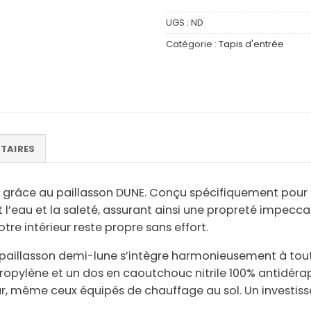
UGS :
ND
Catégorie :
Tapis d'entrée
TAIRES
é grâce au paillasson DUNE. Conçu spécifiquement pour l
l’eau et la saleté, assurant ainsi une
propreté impecca
otre intérieur reste propre sans effort.
 paillasson demi-lune s’intègre harmonieusement à tout
propylène
et un dos en
caoutchouc nitrile 100% antidéra
ieur, même ceux équipés de
chauffage au sol
. Un investi