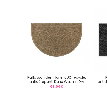
+
+
Paillasson demi lune 100% recyclé,
P
antidérapant, Dune Wash ‘n Dry
antid
63.00
€