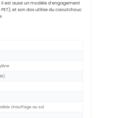
 il est aussi un modèle d’
engagement
 PET), et son dos utilise du
caoutchouc
e.
ylène
lé)
atible chauffage au sol