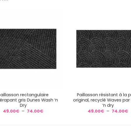
+
aillasson rectangulaire
Paillasson résistant à la p
érapant gris Dunes Wash ‘n
original, recyclé Waves pa
Dry
‘n dry
Plage
P
49.00
€
–
74.00
€
49.00
€
–
74.00
€
de
d
prix :
pr
49.00€
4
à
à