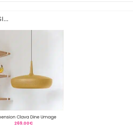
SI…
pension Clava Dine Umage
269.00
€