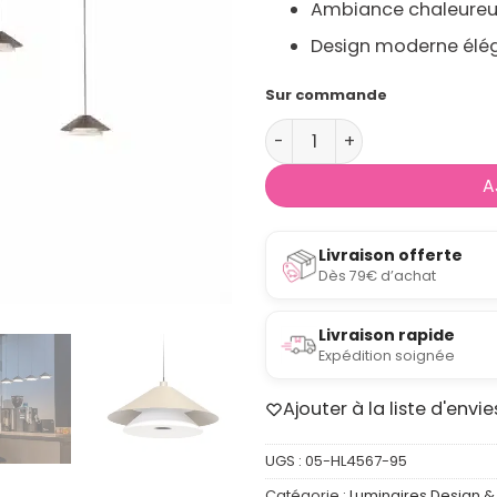
Ambiance chaleureu
Design moderne élé
Sur commande
quantité de Suspension mo
A
Livraison offerte
Dès 79€ d’achat
Livraison rapide
Expédition soignée
Ajouter à la liste d'envie
UGS :
05-HL4567-95
Catégorie :
Luminaires Design & 