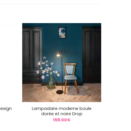
+
design
Lampadaire moderne boule
dorée et noire Drop
159.00
€