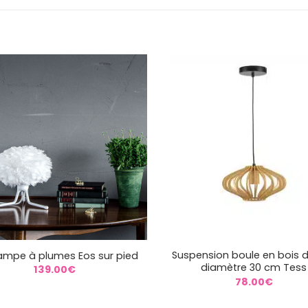
+
Suspension boule en bois 
Lampe à plumes Eos sur pied
diamètre 30 cm Tess
139.00
€
78.00
€