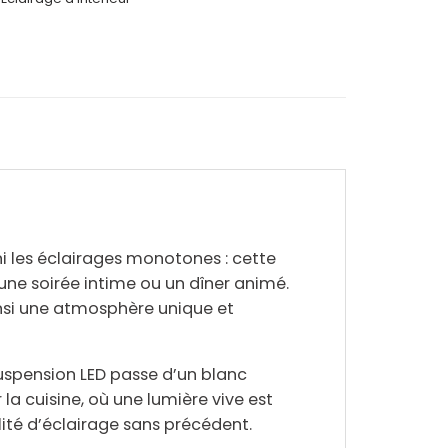
ini les éclairages monotones : cette
ne soirée intime ou un dîner animé.
nsi une atmosphère unique et
suspension LED passe d’un blanc
r la
cuisine
, où une lumière vive est
ilité d’éclairage
sans précédent.