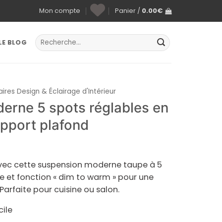
Mon compte
Panier /
0.00
€
Recherche
LE BLOG
pour :
ires Design & Éclairage d'Intérieur
rne 5 spots réglables en
pport plafond
 avec cette suspension moderne taupe à 5
le et fonction « dim to warm » pour une
arfaite pour cuisine ou salon.
cile