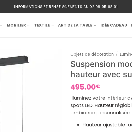
INFORMATIONS ET RENSEIGNEMENTS AU 02 98 95 68 91
MOBILIER
TEXTILE
ART DE LA TABLE
IDÉE CADEAU
Objets de décoration
/
Lumina
Suspension mode
hauteur avec su
495.00
€
Illuminez votre intérieur
spots LED. Hauteur réglab
ambiance personnalisée. P
Hauteur ajustable fa