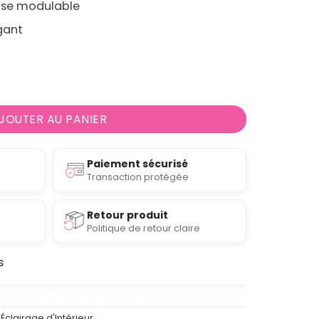
se modulable
gant
derne 5 spots réglables en hauteur avec support plafond
JOUTER AU PANIER
Paiement sécurisé
Transaction protégée
Retour produit
Politique de retour claire
s
Éclairage d'Intérieur