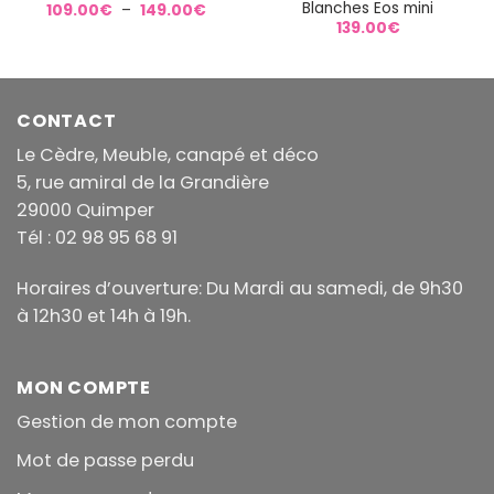
Blanches Eos mini
Plage
109.00
€
–
149.00
€
de
139.00
€
prix :
109.00€
à
149.00€
CONTACT
Le Cèdre, Meuble, canapé et déco
5, rue amiral de la Grandière
29000 Quimper
Tél : 02 98 95 68 91
Horaires d’ouverture: Du Mardi au samedi, de 9h30
à 12h30 et 14h à 19h.
MON COMPTE
Gestion de mon compte
Mot de passe perdu