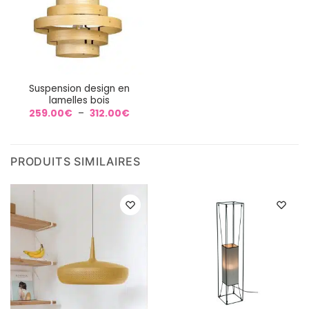
Suspension design en
lamelles bois
Plage
259.00
€
–
312.00
€
de
prix :
259.00€
à
312.00€
PRODUITS SIMILAIRES