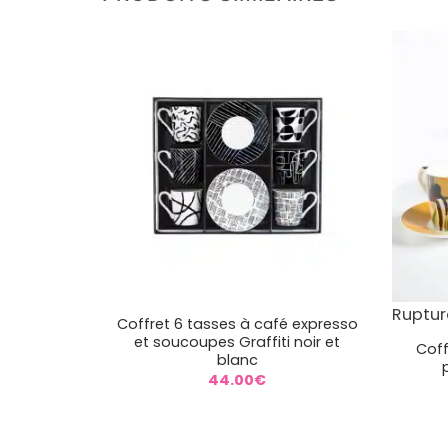
+
+
Ruptur
Coffret 6 tasses à café expresso
et soucoupes Graffiti noir et
Coff
blanc
44.00
€