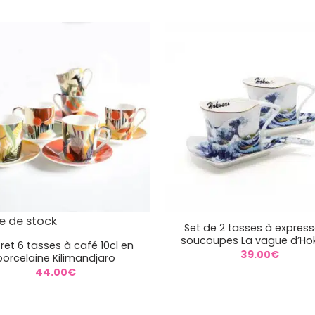
+
e de stock
Set de 2 tasses à express
soucoupes La vague d’Ho
ret 6 tasses à café 10cl en
39.00
€
porcelaine Kilimandjaro
44.00
€