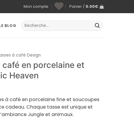
Mon compte
Panier /
0.00
€
Recherche
LE BLOG
pour :
tasses à café Design
 café en porcelaine et
ic Heaven
es à café en porcelaine fine et soucoupes
oîte cadeau. Chaque tasse est unique et
 d’ambiance Jungle et animaux.