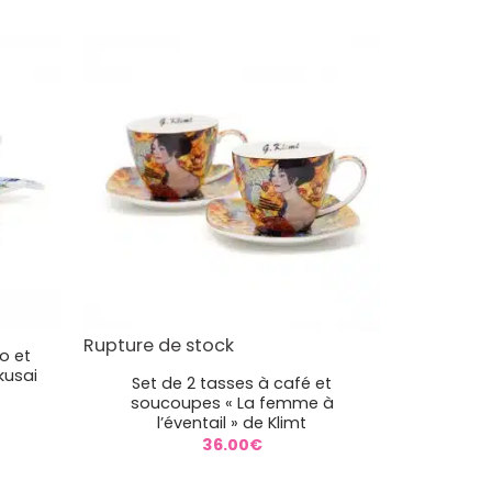
+
Rupture de stock
o et
kusai
Set de 2 tasses à café et
soucoupes « La femme à
l’éventail » de Klimt
36.00
€