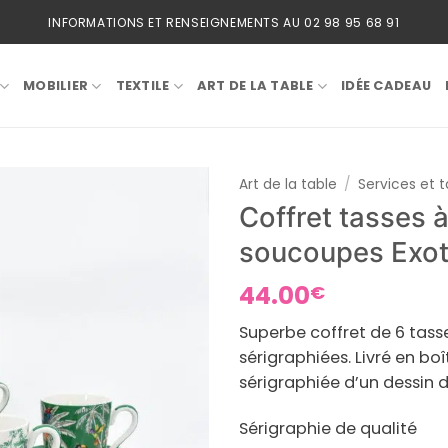
INFORMATIONS ET RENSEIGNEMENTS AU 02 98 95 68 91
MOBILIER
TEXTILE
ART DE LA TABLE
IDÉE CADEAU
Art de la table
/
Services et 
Coffret tasses à
soucoupes Exot
44.00
€
Superbe coffret de 6 tass
sérigraphiées. Livré en b
sérigraphiée d’un dessin
Sérigraphie de qualité