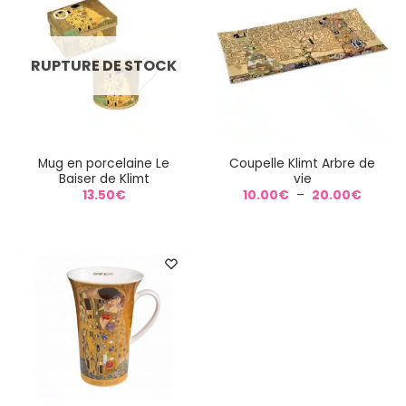
RUPTURE DE STOCK
Mug en porcelaine Le
Coupelle Klimt Arbre de
Baiser de Klimt
vie
Plage
13.50
€
10.00
€
–
20.00
€
de
prix :
10.00€
à
20.00€