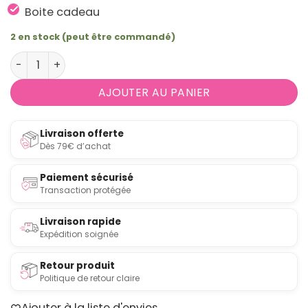
Boite cadeau
2 en stock (peut être commandé)
quantité de Set de 2 tasses à expresso et soucoupes Le 
AJOUTER AU PANIER
Livraison offerte
Dès 79€ d’achat
Paiement sécurisé
Transaction protégée
Livraison rapide
Expédition soignée
Retour produit
Politique de retour claire
Ajouter à la liste d'envies