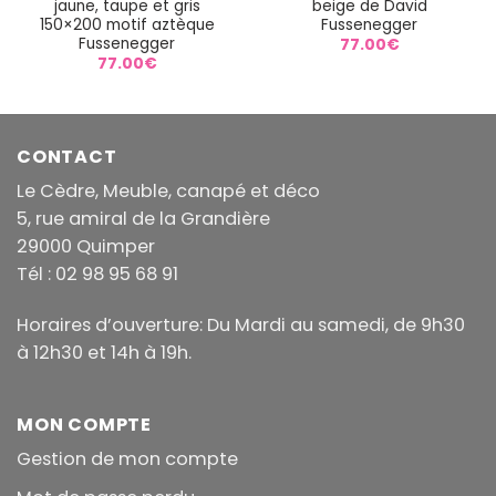
jaune, taupe et gris
beige de David
150×200 motif aztèque
Fussenegger
Fussenegger
77.00
€
77.00
€
CONTACT
Le Cèdre, Meuble, canapé et déco
5, rue amiral de la Grandière
29000 Quimper
Tél : 02 98 95 68 91
Horaires d’ouverture: Du Mardi au samedi, de 9h30
à 12h30 et 14h à 19h.
MON COMPTE
Gestion de mon compte