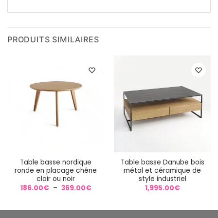
PRODUITS SIMILAIRES
Table basse nordique
Table basse Danube bois
ronde en placage chêne
métal et céramique de
clair ou noir
style industriel
Plage
186.00
€
–
369.00
€
1,995.00
€
de
prix :
186.00€
à