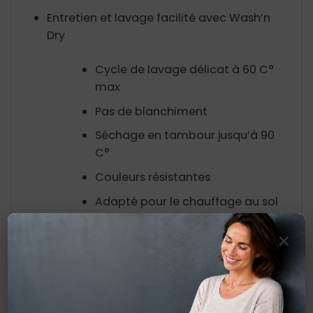
Entretien et lavage facilité avec Wash’n
Dry
Cycle de lavage délicat à 60 C°
max
Pas de blanchiment
Séchage en tambour jusqu’à 90
C°
Couleurs résistantes
Adapté pour le chauffage au sol
×
Fabriqué en Europe
En cas de rupture ce produit vous sera livré
sous 3 à 4 semaines.