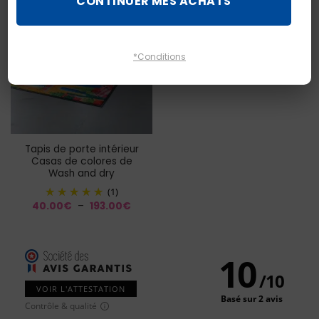
CONTINUER MES ACHATS
151.00€
*Conditions
Tapis de porte intérieur
Casas de colores de
Wash and dry
(1)
Plage
40.00
€
–
193.00
€
de
prix :
40.00€
à
193.00€
10
/
10
VOIR L'ATTESTATION
Basé sur 2 avis
Contrôle & qualité