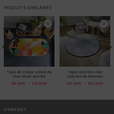
PRODUITS SIMILAIRES
Tapis de couloir coloré de
Tapis rond Gris clair
chez Wash and dry
Cascara de Kleentex
Plage
Plage
80.00
€
–
176.00
€
122.00
€
–
353.00
€
de
de
e
prix :
prix :
80.00€
122.0
à
à
0€
176.00€
353.0
00€
CONTACT