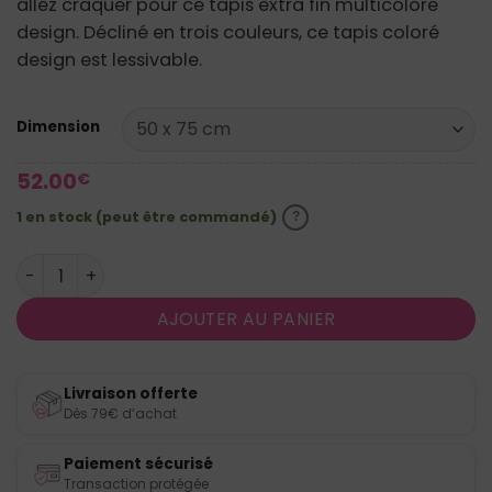
allez craquer pour ce
tapis extra fin multicolore
à
(2 avis)
design
. Décliné en trois couleurs, ce tapis coloré
149.00€
design est lessivable.
Dimension
52.00
€
1 en stock (peut être commandé)
quantité de Tapis multicolore design Colour Moments
AJOUTER AU PANIER
Livraison offerte
Dès 79€ d’achat
Paiement sécurisé
Transaction protégée