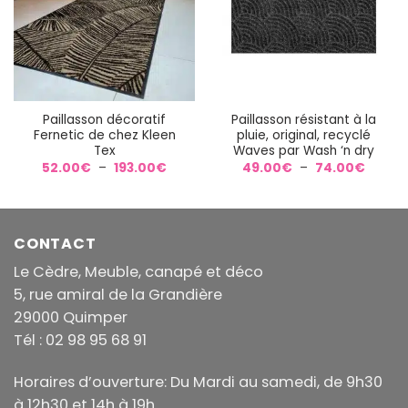
Paillasson décoratif
Paillasson résistant à la
Fernetic de chez Kleen
pluie, original, recyclé
Tex
Waves par Wash ‘n dry
Plage
Plage
52.00
€
–
193.00
€
49.00
€
–
74.00
€
de
de
prix :
prix :
52.00€
49.00
à
à
193.00€
74.00
CONTACT
Le Cèdre, Meuble, canapé et déco
5, rue amiral de la Grandière
29000 Quimper
Tél : 02 98 95 68 91
Horaires d’ouverture: Du Mardi au samedi, de 9h30
à 12h30 et 14h à 19h.