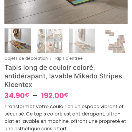
Objets de décoration
/
Tapis d'entrée
Tapis long de couloir coloré,
antidérapant, lavable Mikado Stripes
Kleentex
Plage
34.90
–
192.00
€
€
de
Transformez votre couloir en un espace vibrant et
prix :
sécurisé. Ce tapis coloré est antidérapant, ultra-
34.90€
plat et lavable en machine, offrant une propreté et
à
une esthétique sans effort.
192.00€