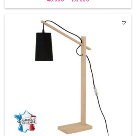
40.00
€
–
193.00
€
de
prix :
40.00€
à
193.00€