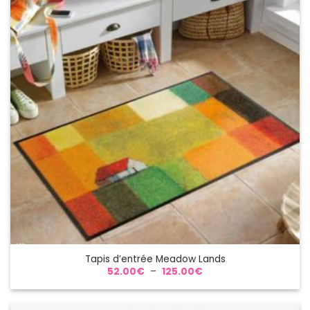
Tapis d’entrée Meadow Lands
Plage
52.00
€
–
125.00
€
de
prix :
52.00€
à