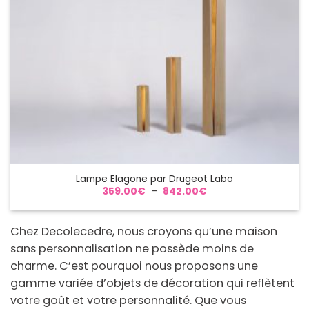
Lampe Elagone par Drugeot Labo
Plage
359.00
€
–
842.00
€
de
prix :
359.00€
à
Chez Decolecedre, nous croyons qu’une maison
842.00€
sans personnalisation ne possède moins de
charme. C’est pourquoi nous proposons une
gamme variée d’objets de décoration qui reflètent
votre goût et votre personnalité. Que vous