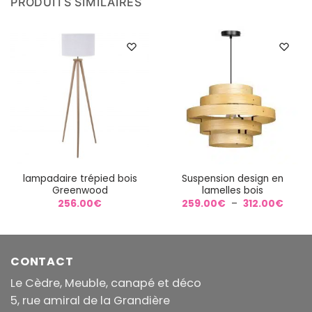
PRODUITS SIMILAIRES
lampadaire trépied bois
Suspension design en
Greenwood
lamelles bois
Plage
256.00
€
259.00
€
–
312.00
€
de
prix :
259.0
à
312.0
CONTACT
Le Cèdre, Meuble, canapé et déco
5, rue amiral de la Grandière