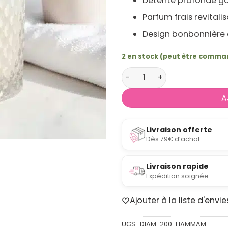
Détente profonde ga
Parfum frais revitali
Design bonbonnière 
2 en stock (peut être comm
quantité de Bougie en ve
A
Livraison offerte
Dès 79€ d’achat
Livraison rapide
Expédition soignée
Ajouter à la liste d'envie
UGS :
DIAM-200-HAMMAM