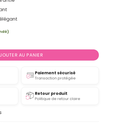
rantie
sant
élégant
andé)
rre Bonbonnière diamant senteur Hammam
JOUTER AU PANIER
Paiement sécurisé
Transaction protégée
Retour produit
Politique de retour claire
s