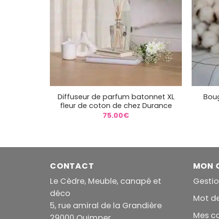
+
+
Diffuseur de parfum batonnet XL
Boug
fleur de coton de chez Durance
75.00
€
CONTACT
MON 
Le Cèdre, Meuble, canapé et
Gesti
déco
Mot d
5, rue amiral de la Grandière
Mes 
29000 Quimper