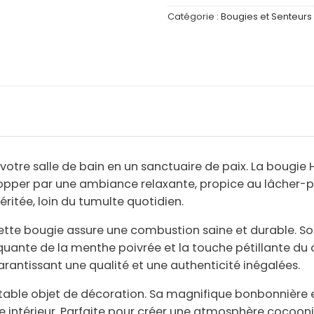
Catégorie :
Bougies et Senteurs
votre salle de bain en un sanctuaire de paix. La bougi
lopper par une
ambiance relaxante
, propice au lâcher-p
éritée, loin du tumulte quotidien.
cette bougie assure une
combustion saine et durable
. S
piquante de la
menthe poivrée
et la touche pétillante du
garantissant une qualité et une authenticité inégalées.
ritable objet de décoration. Sa magnifique
bonbonnière 
e intérieur. Parfaite pour créer une atmosphère cocoonin