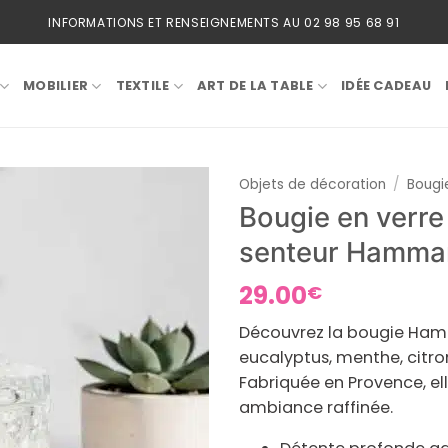
INFORMATIONS ET RENSEIGNEMENTS AU 02 98 95 68 91
MOBILIER
TEXTILE
ART DE LA TABLE
IDÉE CADEAU
Objets de décoration
/
Bougi
Bougie en verr
senteur Hamm
29.00
€
Découvrez la bougie Ham
eucalyptus, menthe, citro
Fabriquée en Provence, el
ambiance raffinée.