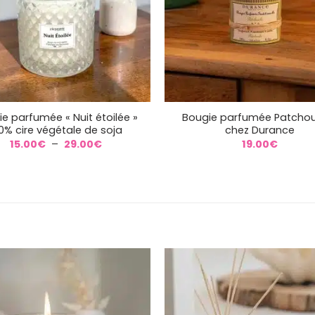
+
e parfumée « Nuit étoilée »
Bougie parfumée Patchoul
0% cire végétale de soja
chez Durance
Plage
15.00
€
–
29.00
€
19.00
€
de
prix :
15.00€
à
29.00€