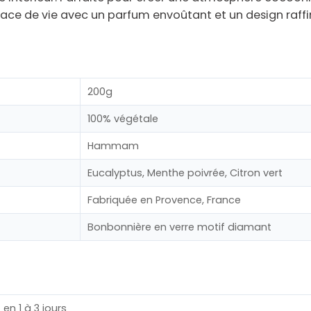
pace de vie avec un
parfum envoûtant
et un design raffi
200g
100% végétale
Hammam
Eucalyptus, Menthe poivrée, Citron vert
Fabriquée en Provence, France
Bonbonnière en verre motif diamant
en 1 à 3 jours