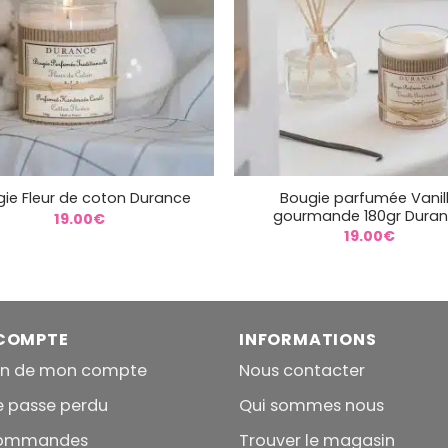
+
Bougie parfumée Vanil
ie Fleur de coton Durance
gourmande 180gr Dura
19.00
€
19.00
€
COMPTE
INFORMATIONS
on de mon compte
Nous contacter
e passe perdu
Qui sommes nous
commandes
Trouver le magasin