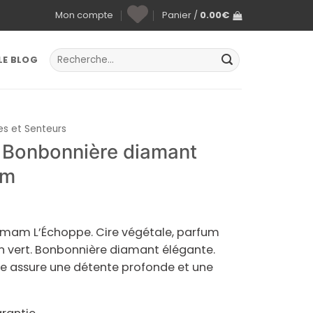
Mon compte
Panier /
0.00
€
Recherche
LE BLOG
pour :
es et Senteurs
e Bonbonnière diamant
am
mam L’Échoppe. Cire végétale, parfum
n vert. Bonbonnière diamant élégante.
le assure une détente profonde et une