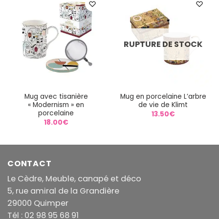
RUPTURE DE STOCK
Mug avec tisanière
Mug en porcelaine L’arbre
« Modernism » en
de vie de Klimt
porcelaine
13.50
€
18.00
€
CONTACT
Le Cèdre, Meuble, canapé et déco
5, rue amiral de la Grandière
29000 Quimper
Tél : 02 98 95 68 91