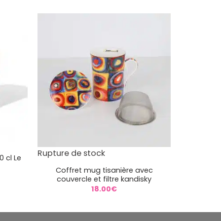
+
Rupture de stock
 cl Le
Coffret mug tisanière avec
couvercle et filtre kandisky
18.00
€