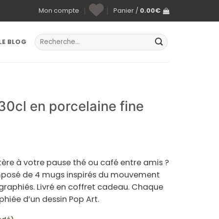
Mon compte
Panier /
0.00
€
Recherche
LE BLOG
pour :
30cl en porcelaine fine
ère à votre pause thé ou café entre amis ?
posé de 4 mugs inspirés du
mouvement
graphiés. Livré en coffret cadeau. Chaque
phiée d’un dessin Pop Art.