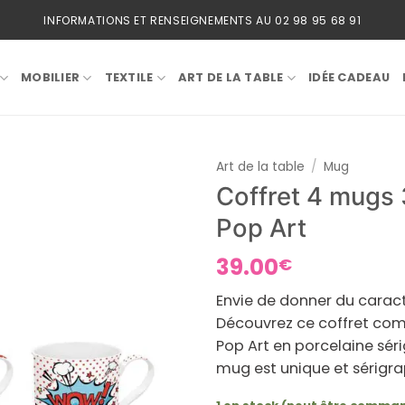
INFORMATIONS ET RENSEIGNEMENTS AU 02 98 95 68 91
MOBILIER
TEXTILE
ART DE LA TABLE
IDÉE CADEAU
Art de la table
/
Mug
Coffret 4 mugs 
Pop Art
39.00
€
Envie de donner du caract
Découvrez ce coffret com
Pop Art
en porcelaine séri
mug est unique et sérigra