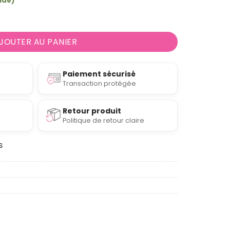
ndé)
 30cl en porcelaine fine Pop Art
JOUTER AU PANIER
Paiement sécurisé
Transaction protégée
Retour produit
Politique de retour claire
s