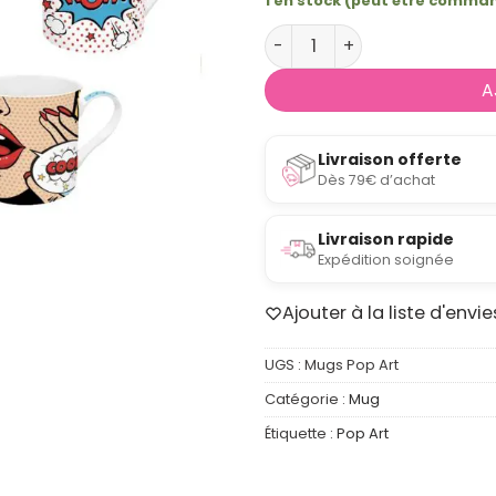
1 en stock (peut être comma
quantité de Coffret 4 mugs
A
Livraison offerte
Dès 79€ d’achat
Livraison rapide
Expédition soignée
Ajouter à la liste d'envie
UGS :
Mugs Pop Art
Catégorie :
Mug
Étiquette :
Pop Art