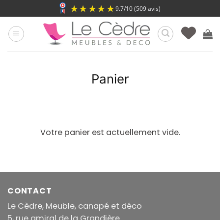
Passer
9.7
/
10
(509 avis)
au
contenu
Panier
Votre panier est actuellement vide.
CONTACT
Le Cèdre, Meuble, canapé et déco
5, rue amiral de la Grandière